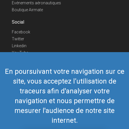
Evénements aéronautiques
Boutique Airmate
Social
Facebook
Twitter
Linkedin
YouTube
Telegram
En poursuivant votre navigation sur ce
Nous contacter
site, vous acceptez l’utilisation de
Téléphone Europe
+352 26441835
Téléphone US/Canada
418-592-8862
traceurs afin d'analyser votre
Mail
airmate@airmate.aero
navigation et nous permettre de
(c) Myriel Aviation SA
mesurer l'audience de notre site
internet.