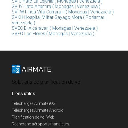
SVIJ Hato La Lejania ( Monagas | Venezuela )
SVJY Hato Altamira ( Monagas | Venezuela )
SVFW Finca Villa Carrara Ii ( Monagas | Venezuela )
SVKH Hospital Militar Sayago Mora ( Porlamar |
Venezuela )
SVEC El Alcaravan ( Monagas | Venezuela )
SVFO Las Flores ( Monagas | Venezuela )
Solutions de planification de vol
Liens utiles
Téléchargez Airmate iOS
Téléchargez Airmate Android
Planification de vol Web
Recherche aéroports/handleurs