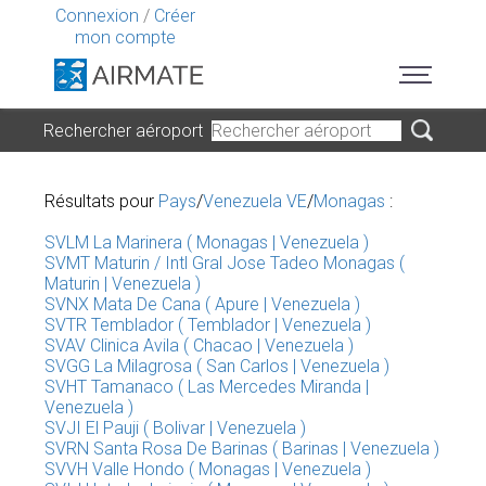
Connexion
/
Créer
mon compte
Rechercher aéroport
Résultats pour
Pays
/
Venezuela VE
/
Monagas
:
SVLM La Marinera ( Monagas | Venezuela )
SVMT Maturin / Intl Gral Jose Tadeo Monagas (
Maturin | Venezuela )
SVNX Mata De Cana ( Apure | Venezuela )
SVTR Temblador ( Temblador | Venezuela )
SVAV Clinica Avila ( Chacao | Venezuela )
SVGG La Milagrosa ( San Carlos | Venezuela )
SVHT Tamanaco ( Las Mercedes Miranda |
Venezuela )
SVJI El Pauji ( Bolivar | Venezuela )
SVRN Santa Rosa De Barinas ( Barinas | Venezuela )
SVVH Valle Hondo ( Monagas | Venezuela )