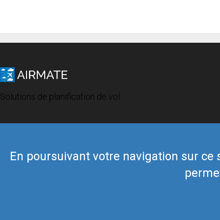
Solutions de planification de vol
En poursuivant votre navigation sur ce si
permet
© 2019 Airmate -
Conditions d'utilisation
-
Vie privée