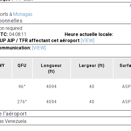
orts à
Monagas
ionnelles
ion required
UTC:
04:08:11
Heure actuelle locale:
UP AIP / TFR affectant cet aéroport
[VIEW]
ommunication:
[VIEW]
RWY
QFU
Longueur
Largeur
(ft)
Surf
(ft)
96°
4094
40
AS
276°
4094
40
AS
 l'aéroport
s Venezuela