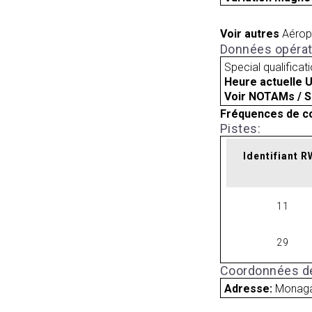
Voir autres
Aérop
Données opérat
Special qualificat
Heure actuelle 
Voir NOTAMs / S
Fréquences de c
Pistes:
Identifiant 
11
29
Coordonnées de
Adresse:
Monaga