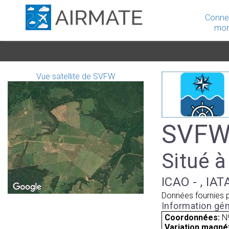
Conne
mon
Vue satellite de SVFW
SVFW -
Situé 
ICAO - , IAT
Données fournies 
Information gén
Coordonnées:
N
Variation magnét