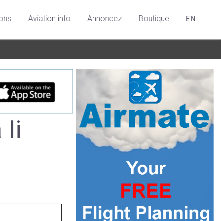
ions
Aviation info
Annoncez
Boutique
EN
 Ii