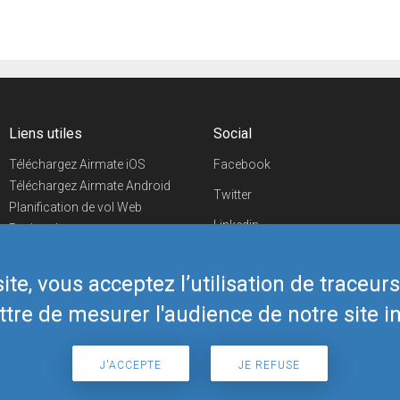
Liens utiles
Social
Téléchargez Airmate iOS
Facebook
Téléchargez Airmate Android
Twitter
Planification de vol Web
Linkedin
Recherche
aéroports/handleurs
YouTube
Evénements aéronautiques
te, vous acceptez l’utilisation de traceur
Telegram
Boutique Airmate
tre de mesurer l'audience de notre site in
J'ACCEPTE
JE REFUSE