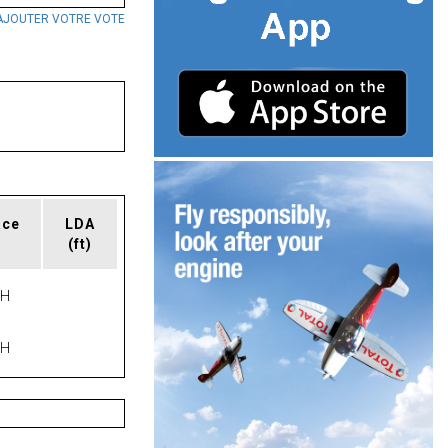
AJOUTER VOTRE VOTE
ace
LDA
(ft)
PH
PH