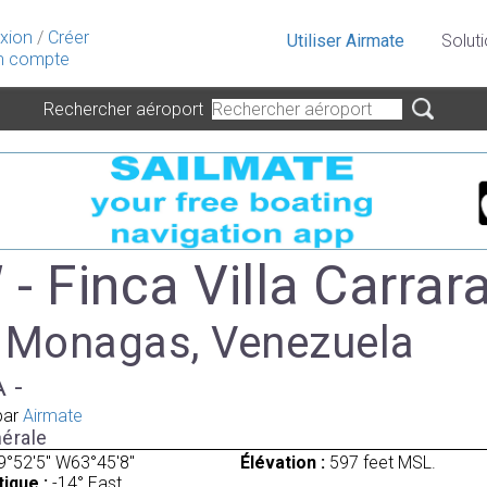
xion
/
Créer
Utiliser Airmate
Solut
 compte
Rechercher aéroport
 Finca Villa Carrara
à Monagas, Venezuela
A -
par
Airmate
érale
9°52'5" W63°45'8"
Élévation :
597 feet MSL.
ique :
-14° East