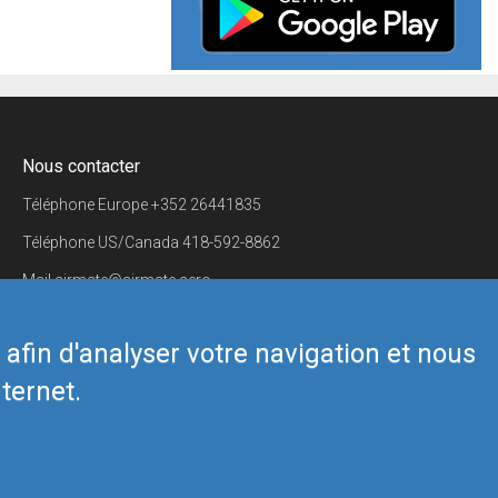
Nous contacter
Téléphone Europe
+352 26441835
Téléphone US/Canada
418-592-8862
Mail
airmate@airmate.aero
(c) Myriel Aviation SA
s afin d'analyser votre navigation et nous
ternet.
Back to top