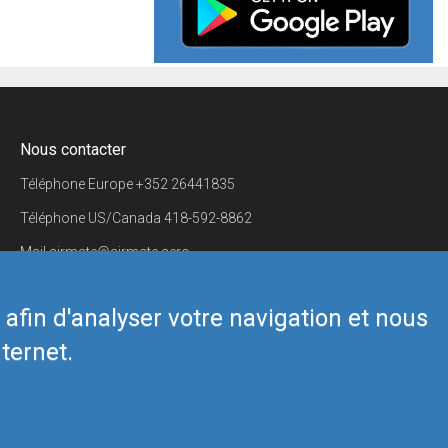
Nous contacter
Téléphone Europe
+352 26441835
Téléphone US/Canada
418-592-8862
Mail
airmate@airmate.aero
(c) Myriel Aviation SA
s afin d'analyser votre navigation et nous
ternet.
Back to top