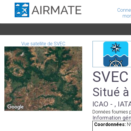
Conne
mon
Vue satellite de SVEC
SVEC 
Situé 
ICAO - , IAT
Données fournies 
Information gén
Coordonnées:
N