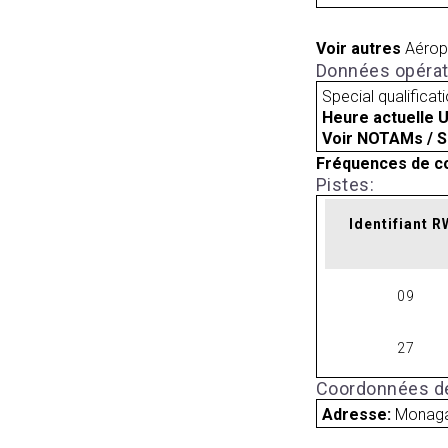
Voir autres
Aérop
Données opérat
Special qualificat
Heure actuelle 
Voir NOTAMs / S
Fréquences de c
Pistes:
Identifiant 
09
27
Coordonnées de
Adresse:
Monaga