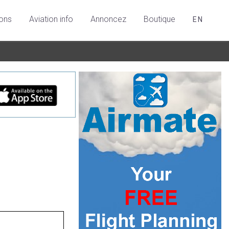
ions
Aviation info
Annoncez
Boutique
EN