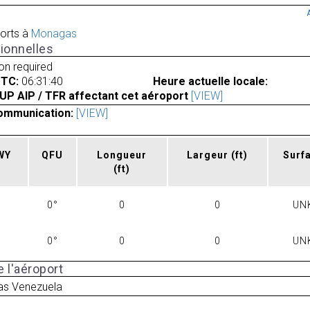
orts à
Monagas
ionnelles
ion required
UTC:
06:31:40
Heure actuelle locale:
UP AIP / TFR affectant cet aéroport
[VIEW]
ommunication:
[VIEW]
RWY
QFU
Longueur
Largeur
(ft)
Surf
(ft)
0°
0
0
UN
0°
0
0
UN
 l'aéroport
s Venezuela