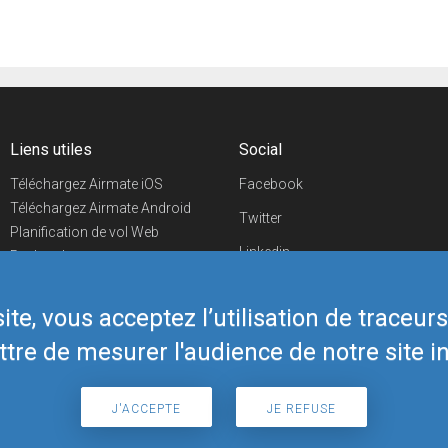
Liens utiles
Social
Téléchargez Airmate iOS
Facebook
Téléchargez Airmate Android
Twitter
Planification de vol Web
Linkedin
Recherche
aéroports/handleurs
YouTube
Evénements aéronautiques
te, vous acceptez l’utilisation de traceur
Telegram
Boutique Airmate
tre de mesurer l'audience de notre site in
J'ACCEPTE
JE REFUSE