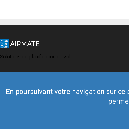
Solutions de planification de vol
En poursuivant votre navigation sur ce si
permet
© 2019 Airmate -
Conditions d'utilisation
-
Vie privée