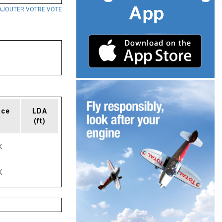
AJOUTER VOTRE VOTE
ace
LDA
(ft)
K
K