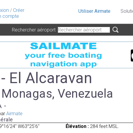
xion
/
Créer
Utiliser Airmate
Solut
 compte
Rechercher aéroport
- El Alcaravan
à Monagas, Venezuela
A -
par
Airmate
érale
9°16'24" W63°25'6"
Élévation :
284 feet MSL.