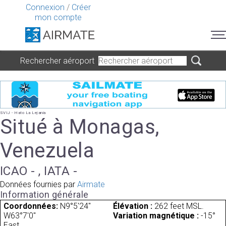
Connexion
/
Créer
mon compte
Rechercher aéroport
SVIJ - Hato La Lejania
Situé à Monagas,
Venezuela
ICAO - , IATA -
Données fournies par
Airmate
Information générale
Coordonnées:
N9°5'24"
Élévation :
262 feet MSL.
W63°7'0"
Variation magnétique :
-15°
East