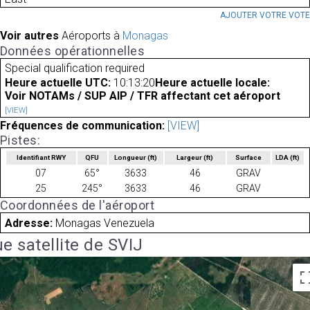
AJOUTER VOTRE VOT
Voir autres
Aéroports à
Monagas
Données opérationnelles
Special qualification required
Heure actuelle UTC:
10:13:20
Heure actuelle locale:
Voir NOTAMs / SUP AIP / TFR affectant cet aéroport
[VIEW]
Fréquences de communication:
[VIEW]
Pistes:
Identifiant RWY
QFU
Longueur
(ft)
Largeur
(ft)
Surface
LDA
(ft)
07
65°
3633
46
GRAV
25
245°
3633
46
GRAV
Coordonnées de l'aéroport
Adresse:
Monagas Venezuela
e satellite de SVIJ