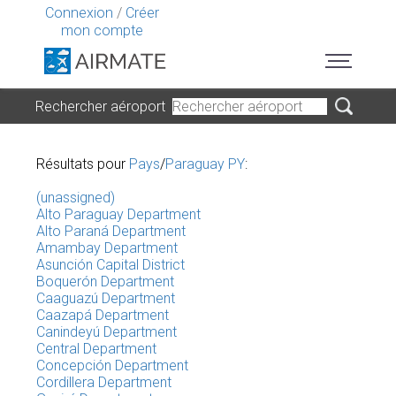
Connexion
/
Créer
mon compte
Rechercher aéroport
Résultats pour
Pays
/
Paraguay PY
:
(unassigned)
Alto Paraguay Department
Alto Paraná Department
Amambay Department
Asunción Capital District
Boquerón Department
Caaguazú Department
Caazapá Department
Canindeyú Department
Central Department
Concepción Department
Cordillera Department