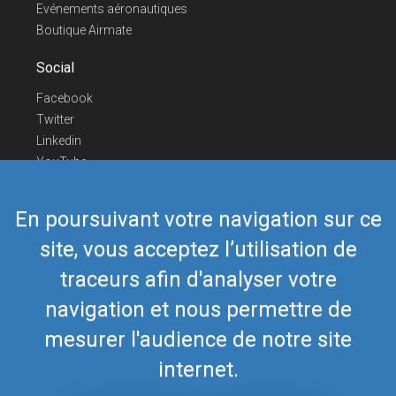
Evénements aéronautiques
Boutique Airmate
Social
Facebook
Twitter
Linkedin
YouTube
Telegram
En poursuivant votre navigation sur ce
Nous contacter
site, vous acceptez l’utilisation de
Téléphone Europe
+352 26441835
Téléphone US/Canada
418-592-8862
traceurs afin d'analyser votre
Mail
airmate@airmate.aero
navigation et nous permettre de
(c) Myriel Aviation SA
mesurer l'audience de notre site
internet.