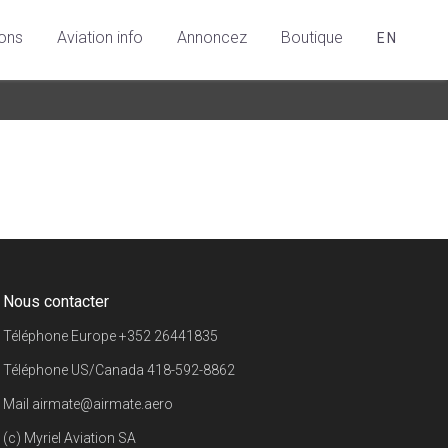
ions
Aviation info
Annoncez
Boutique
EN
Nous contacter
Téléphone Europe
+352 26441835
Téléphone US/Canada
418-592-8862
Mail
airmate@airmate.aero
(c) Myriel Aviation SA