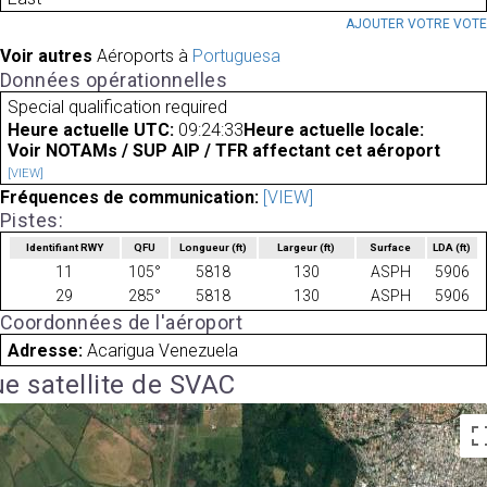
AJOUTER VOTRE VOT
Voir autres
Aéroports à
Portuguesa
Données opérationnelles
Special qualification required
Heure actuelle UTC:
09:24:33
Heure actuelle locale:
Voir NOTAMs / SUP AIP / TFR affectant cet aéroport
[VIEW]
Fréquences de communication:
[VIEW]
Pistes:
Identifiant RWY
QFU
Longueur
(ft)
Largeur
(ft)
Surface
LDA
(ft)
11
105°
5818
130
ASPH
5906
29
285°
5818
130
ASPH
5906
Coordonnées de l'aéroport
Adresse:
Acarigua Venezuela
e satellite de SVAC