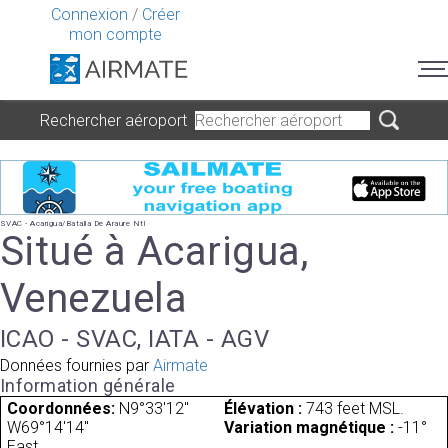
Connexion
/
Créer
mon compte
Rechercher aéroport
SVAC - Acarigua/Batalla De Araure Ntl
Situé à Acarigua,
Venezuela
ICAO - SVAC, IATA - AGV
Données fournies par
Airmate
Information générale
Coordonnées:
N9°33'12"
Élévation :
743 feet MSL.
W69°14'14"
Variation magnétique :
-11°
East