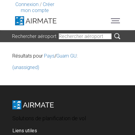
Connexion
/
Créer
mon compte
Rechercher aéroport
Résultats pour
Pays
/
Guam GU
:
(unassigned)
Solutions de planification de vol
Liens utiles