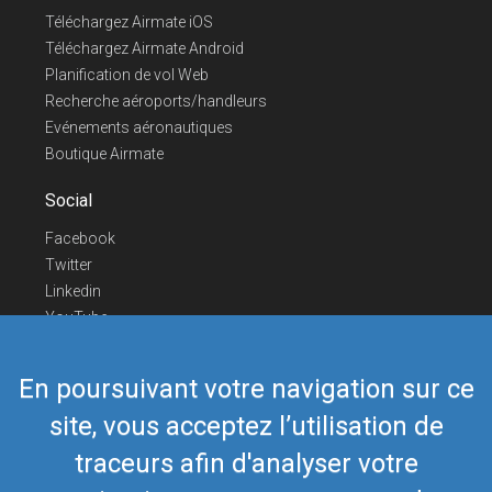
Téléchargez Airmate iOS
Téléchargez Airmate Android
Planification de vol Web
Recherche aéroports/handleurs
Evénements aéronautiques
Boutique Airmate
Social
Facebook
Twitter
Linkedin
YouTube
Telegram
En poursuivant votre navigation sur ce
Nous contacter
site, vous acceptez l’utilisation de
Téléphone Europe
+352 26441835
Téléphone US/Canada
418-592-8862
traceurs afin d'analyser votre
Mail
airmate@airmate.aero