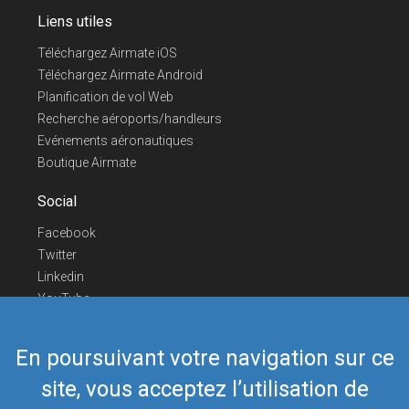
Liens utiles
Téléchargez Airmate iOS
Téléchargez Airmate Android
Planification de vol Web
Recherche aéroports/handleurs
Evénements aéronautiques
Boutique Airmate
Social
Facebook
Twitter
Linkedin
YouTube
Telegram
En poursuivant votre navigation sur ce
Nous contacter
site, vous acceptez l’utilisation de
Téléphone Europe
+352 26441835