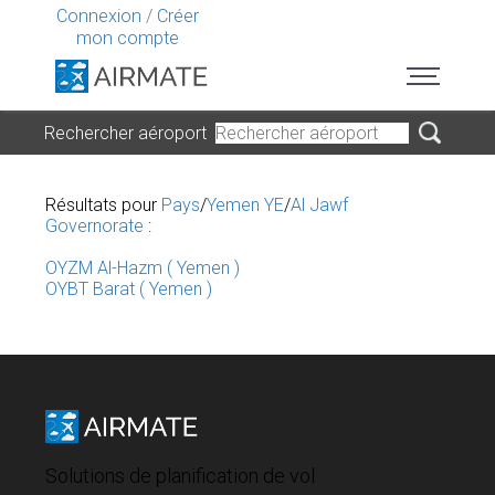
Connexion
/
Créer
mon compte
Rechercher aéroport
Résultats pour
Pays
/
Yemen YE
/
Al Jawf
Governorate
:
OYZM Al-Hazm ( Yemen )
OYBT Barat ( Yemen )
Solutions de planification de vol