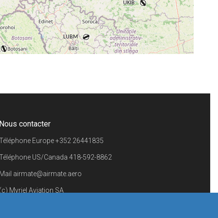
+
−
⇧
©
OpenStreetMap
contributors.
i
Nous contacter
Téléphone Europe
+352 26441835
Téléphone US/Canada
418-592-8862
Mail
airmate@airmate.aero
(c) Myriel Aviation SA