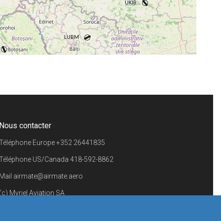
+
−
⇧
©
OpenStreetMap
contributors.
i
Nous contacter
Téléphone Europe
+352 26441835
Téléphone US/Canada
418-592-8862
Mail
airmate@airmate.aero
(c) Myriel Aviation SA