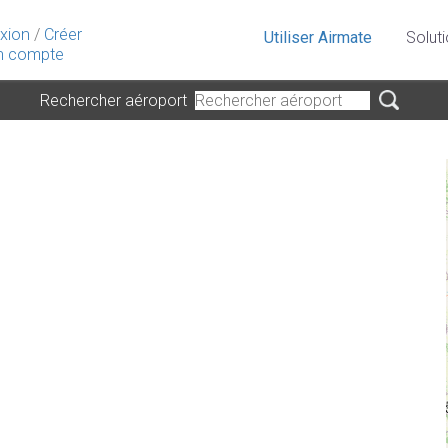
xion
/
Créer
Utiliser Airmate
Solut
 compte
Rechercher aéroport