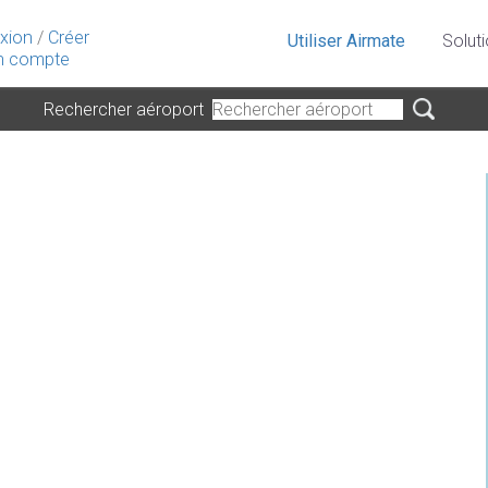
xion
/
Créer
Utiliser Airmate
Solut
 compte
Rechercher aéroport