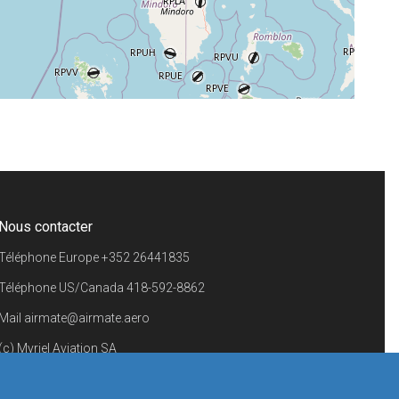
+
−
⇧
©
OpenStreetMap
contributors.
i
Nous contacter
Téléphone Europe
+352 26441835
Téléphone US/Canada
418-592-8862
Mail
airmate@airmate.aero
(c) Myriel Aviation SA