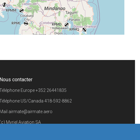
+
−
⇧
©
OpenStreetMap
contributors.
i
Nous contacter
Téléphone Europe
+352 26441835
Téléphone US/Canada
418-592-8862
Mail
airmate@airmate.aero
(c) Myriel Aviation SA