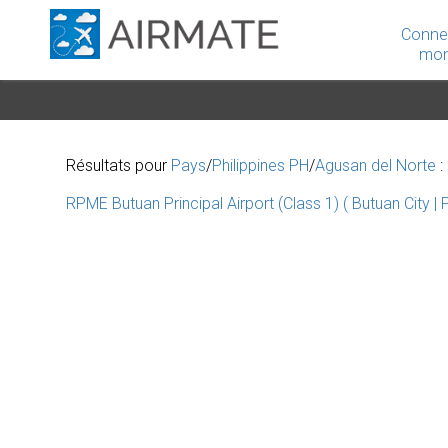
Conne
mon
Résultats pour
Pays
/
Philippines PH
/
Agusan del Norte
:
RPME Butuan Principal Airport (Class 1) ( Butuan City | P