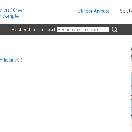
xion
/
Créer
Utiliser Airmate
Solut
 compte
Rechercher aéroport
hilippines )