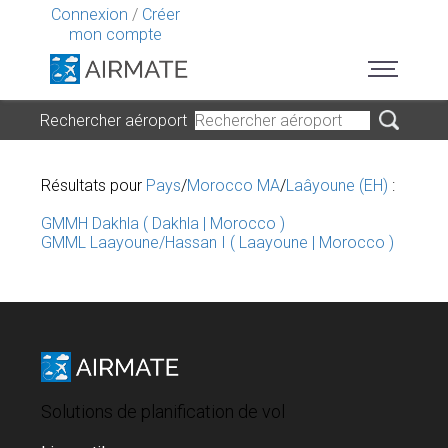
Connexion
/
Créer
mon compte
Rechercher aéroport
Résultats pour
Pays
/
Morocco MA
/
Laâyoune (EH)
:
GMMH Dakhla ( Dakhla | Morocco )
GMML Laayoune/Hassan I ( Laayoune | Morocco )
Solutions de planification de vol