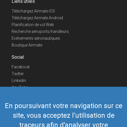
Liens utiles
Téléchargez Airmate iOS
Téléchargez Airmate Android
Planification de vol Web
Recherche aéroports/handleurs
Evénements aéronautiques
Boutique Airmate
Social
Facebook
Twitter
Linkedin
YouTube
Telegram
En poursuivant votre navigation sur ce
Nous contacter
site, vous acceptez l’utilisation de
Téléphone Europe
+352 26441835
Téléphone US/Canada
418-592-8862
traceurs afin d'analyser votre