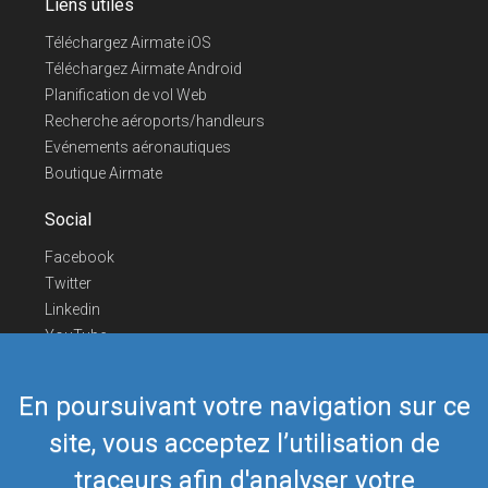
Liens utiles
Téléchargez Airmate iOS
Téléchargez Airmate Android
Planification de vol Web
Recherche aéroports/handleurs
Evénements aéronautiques
Boutique Airmate
Social
Facebook
Twitter
Linkedin
YouTube
Telegram
En poursuivant votre navigation sur ce
Nous contacter
site, vous acceptez l’utilisation de
Téléphone Europe
+352 26441835
Téléphone US/Canada
418-592-8862
traceurs afin d'analyser votre