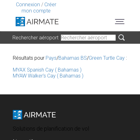
Connexion
/
Créer
mon compte
Rechercher aéroport
Résultats pour
Pays
/
Bahamas BS
/
Green Turtle Cay
:
MYAX Spanish Cay ( Bahamas )
MYAW Walker's Cay ( Bahamas )
Solutions de planification de vol