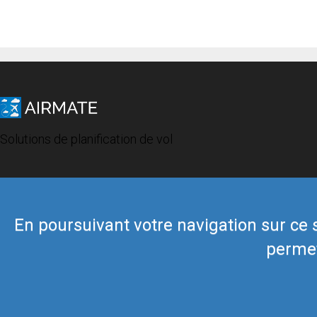
Solutions de planification de vol
En poursuivant votre navigation sur ce si
permet
© 2019 Airmate -
Conditions d'utilisation
-
Vie privée