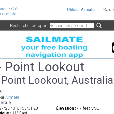
xion
/
Créer
Utiliser Airmate
Solut
 compte
Rechercher aéroport
- Point Lookout
 Point Lookout, Australia
A -
par
Airmate
érale
27°25'40" E153°31'20"
Élévation :
47 feet MSL.
ique :
11° East