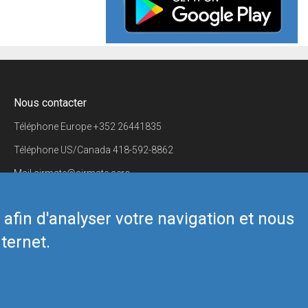
Nous contacter
Téléphone Europe
+352 26441835
Téléphone US/Canada
418-592-8862
Mail
airmate@airmate.aero
(c) Myriel Aviation SA
s afin d'analyser votre navigation et nous
ternet.
Back to top