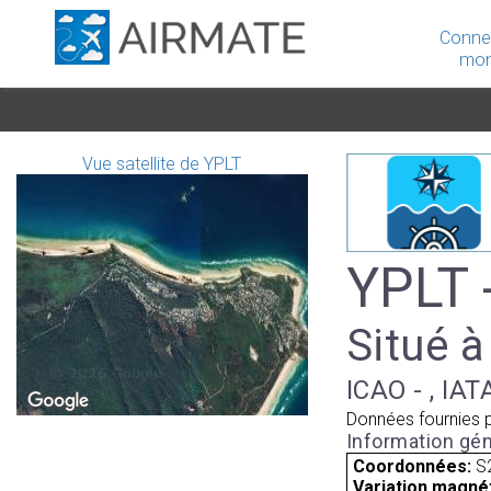
Conne
mon
Vue satellite de YPLT
YPLT 
Situé à
ICAO - , IAT
Données fournies 
Information gén
Coordonnées:
S
Variation magnét