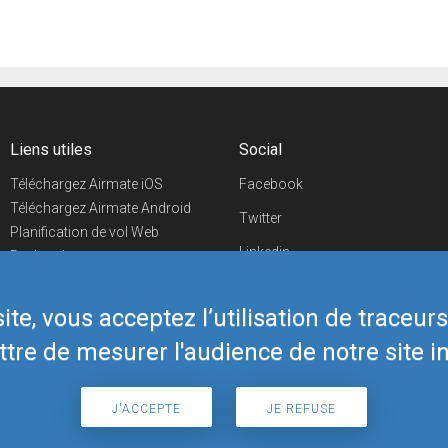
Liens utiles
Social
Téléchargez Airmate iOS
Facebook
Téléchargez Airmate Android
Twitter
Planification de vol Web
Linkedin
Recherche
aéroports/handleurs
YouTube
Evénements aéronautiques
te, vous acceptez l’utilisation de traceur
Telegram
Boutique Airmate
tre de mesurer l'audience de notre site in
J'ACCEPTE
JE REFUSE