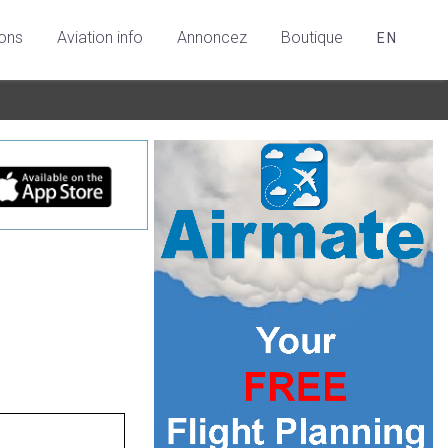
ions
Aviation info
Annoncez
Boutique
EN