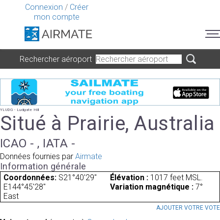
Connexion
/
Créer
mon compte
Rechercher aéroport
YLUDG - Ludgate Hill
Situé à Prairie, Australia
ICAO - , IATA -
Données fournies par
Airmate
Information générale
Coordonnées:
S21°40'29"
Élévation :
1017 feet MSL.
E144°45'28"
Variation magnétique :
7°
East
AJOUTER VOTRE VOT