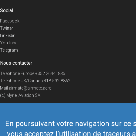
Social
Facebook
Twitter
Linkedin
YouTube
Telegram
Nous contacter
Téléphone Europe
+352 26441835
Téléphone US/Canada
418-592-8862
Mail
airmate@airmate.aero
(c) Myriel Aviation SA
En poursuivant votre navigation sur ce s
© 2019 Airmate -
Conditions d'utilisation
-
Vie privée
Back to top
vous acceptez l’utilisation de traceurs a