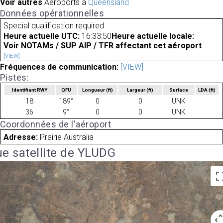
Voir autres
Aéroports à
Queensland
Données opérationnelles
Special qualification required
Heure actuelle UTC:
16:33:50
Heure actuelle locale:
Voir NOTAMs / SUP AIP / TFR affectant cet aéroport
[VIEW]
Fréquences de communication:
[VIEW]
Pistes:
Identifiant RWY
QFU
Longueur
(ft)
Largeur
(ft)
Surface
LDA
(ft)
18
189°
0
0
UNK
36
9°
0
0
UNK
Coordonnées de l'aéroport
Adresse:
Prairie Australia
e satellite de YLUDG