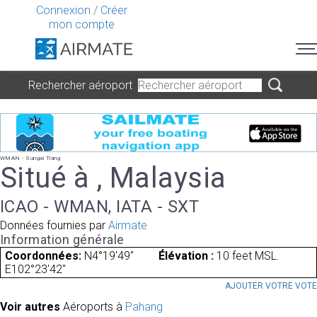
Connexion
/
Créer
mon compte
Rechercher aéroport
WMAN - Sungai Tiang
Situé à , Malaysia
ICAO - WMAN, IATA - SXT
Données fournies par
Airmate
Information générale
Coordonnées:
N4°19'49"
Élévation :
10 feet MSL.
E102°23'42"
AJOUTER VOTRE VOT
Voir autres
Aéroports à
Pahang