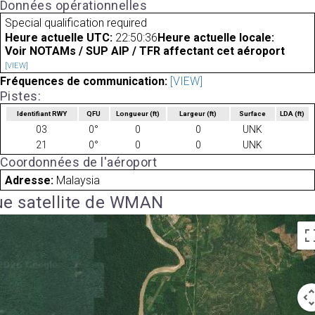
Données opérationnelles
Special qualification required
Heure actuelle UTC:
22:50:36
Heure actuelle locale:
Voir NOTAMs / SUP AIP / TFR affectant cet aéroport
[VIEW]
Fréquences de communication:
[VIEW]
Pistes:
Identifiant RWY
QFU
Longueur
(ft)
Largeur
(ft)
Surface
LDA
(ft)
03
0°
0
0
UNK
21
0°
0
0
UNK
Coordonnées de l'aéroport
Adresse:
Malaysia
e satellite de WMAN