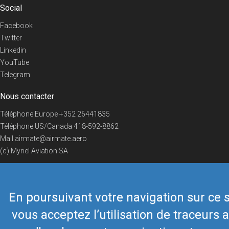
Social
Facebook
Twitter
Linkedin
YouTube
Telegram
Nous contacter
Téléphone Europe
+352 26441835
Téléphone US/Canada
418-592-8862
Mail
airmate@airmate.aero
(c) Myriel Aviation SA
En poursuivant votre navigation sur ce s
© 2019 Airmate -
Conditions d'utilisation
-
Vie privée
Back to top
vous acceptez l’utilisation de traceurs a