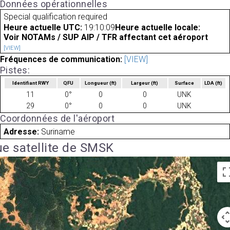
Données opérationnelles
Special qualification required
Heure actuelle UTC:
19:10:09
Heure actuelle locale:
Voir NOTAMs / SUP AIP / TFR affectant cet aéroport
[VIEW]
Fréquences de communication:
[VIEW]
Pistes:
Identifiant RWY
QFU
Longueur
(ft)
Largeur
(ft)
Surface
LDA
(ft)
11
0°
0
0
UNK
29
0°
0
0
UNK
Coordonnées de l'aéroport
Adresse:
Suriname
e satellite de SMSK