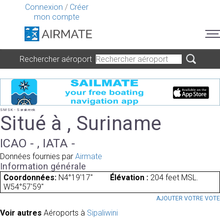
Connexion
/
Créer
mon compte
Rechercher aéroport
SMSK - Sarakreek
Situé à , Suriname
ICAO - , IATA -
Données fournies par
Airmate
Information générale
Coordonnées:
N4°19'17"
Élévation :
204 feet MSL.
W54°57'59"
AJOUTER VOTRE VOT
Voir autres
Aéroports à
Sipaliwini