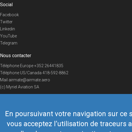
Social
Facebook
Twitter
Linkedin
YouTube
Telegram
Nous contacter
Téléphone Europe
+352 26441835
Téléphone US/Canada
418-592-8862
Mail
airmate@airmate.aero
(c) Myriel Aviation SA
En poursuivant votre navigation sur ce s
© 2019 Airmate -
Conditions d'utilisation
-
Vie privée
Back to top
vous acceptez l’utilisation de traceurs a