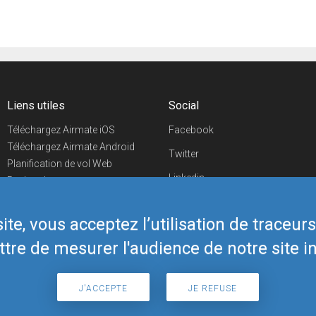
Liens utiles
Social
Téléchargez Airmate iOS
Facebook
Téléchargez Airmate Android
Twitter
Planification de vol Web
Linkedin
Recherche
aéroports/handleurs
YouTube
Evénements aéronautiques
te, vous acceptez l’utilisation de traceur
Telegram
Boutique Airmate
tre de mesurer l'audience de notre site in
J'ACCEPTE
JE REFUSE