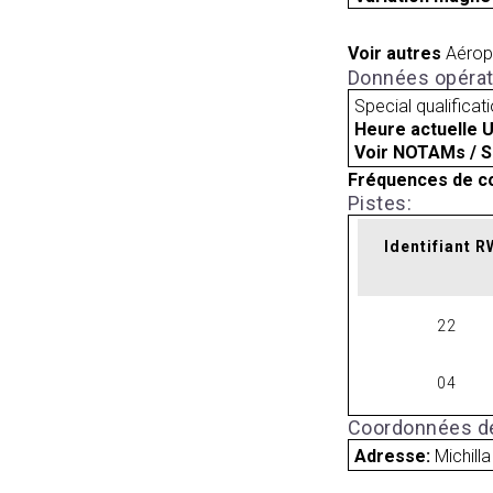
Voir autres
Aérop
Données opérat
Special qualificat
Heure actuelle 
Voir NOTAMs / S
Fréquences de c
Pistes:
Identifiant 
22
04
Coordonnées de
Adresse:
Michilla