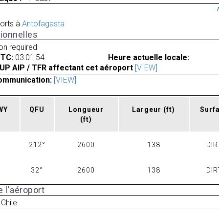
orts à
Antofagasta
ionnelles
ion required
UTC:
03:01:54
Heure actuelle locale:
UP AIP / TFR affectant cet aéroport
[VIEW]
ommunication:
[VIEW]
RWY
QFU
Longueur
Largeur
(ft)
Surf
(ft)
212°
2600
138
DIR
32°
2600
138
DIR
 l'aéroport
 Chile