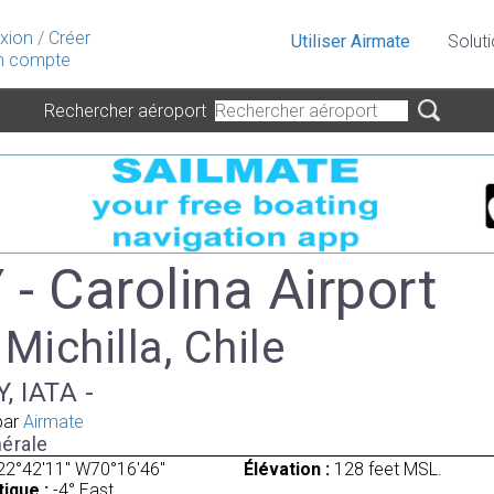
xion
/
Créer
Utiliser Airmate
Solut
 compte
Rechercher aéroport
- Carolina Airport
 Michilla, Chile
, IATA -
par
Airmate
érale
22°42'11" W70°16'46"
Élévation :
128 feet MSL.
ique :
-4° East