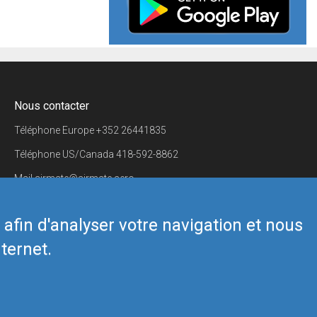
Nous contacter
Téléphone Europe
+352 26441835
Téléphone US/Canada
418-592-8862
Mail
airmate@airmate.aero
(c) Myriel Aviation SA
s afin d'analyser votre navigation et nous
ternet.
Back to top