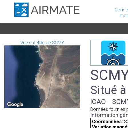
Conne
mon
Vue satellite de SCMY
SCMY 
Situé à
ICAO - SCMY
Données fournies 
Information gén
Coordonnées:
S
Variation magnét