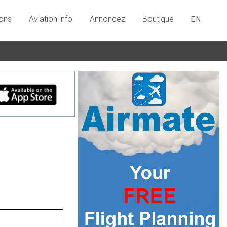
ions
Aviation info
Annoncez
Boutique
EN