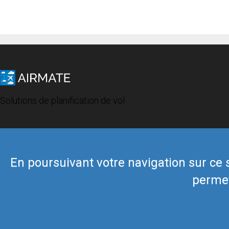
Solutions de planification de vol
En poursuivant votre navigation sur ce si
permet
© 2019 Airmate -
Conditions d'utilisation
-
Vie privée