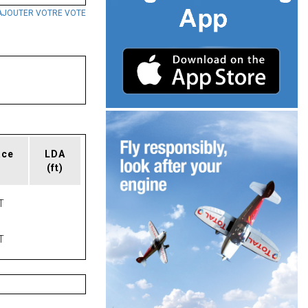
AJOUTER VOTRE VOTE
ace
LDA
(ft)
T
T