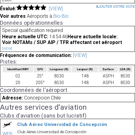
AJOUTER VOTRE VOT
Évalué:
[VIEW]
Voir autres
Aéroports à
Bío-Bío
Données opérationnelles
Special qualification required
Heure actuelle UTC:
14:54:46
Heure actuelle locale:
Voir NOTAMs / SUP AIP / TFR affectant cet aéroport
[VIEW]
Fréquences de communication:
[VIEW]
Pistes:
Identifiant RWY
QFU
Longueur
(ft)
Largeur
(ft)
Surface
LDA
(ft)
02
25°
8530
148
ASPH
8530
20
205°
8530
148
ASPH
8530
Coordonnées de l'aéroport
Adresse:
Concepcion Chile
Autres services d'aviation
Clubs d'aviation (sans but lucratif)
Club Aéreo Universidad de Concepción
Club Aéreo Universidad de Concepción
WEB