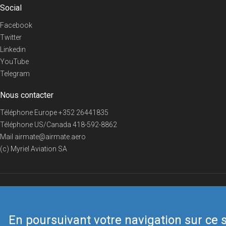
Social
Facebook
Twitter
Linkedin
YouTube
Telegram
Nous contacter
Téléphone Europe
+352 26441835
Téléphone US/Canada
418-592-8862
Mail
airmate@airmate.aero
(c) Myriel Aviation SA
© 2019 Airmate -
Conditions d'utilisation
-
Vie privée
Back to top
En poursuivant votre navigation sur ce s