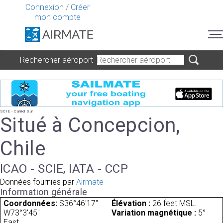
Connexion
/
Créer
mon compte
Rechercher aéroport
SCIE - Carriel Sur
Situé à Concepcion,
Chile
ICAO - SCIE, IATA - CCP
Données fournies par
Airmate
Information générale
Coordonnées:
S36°46'17"
Élévation :
26 feet MSL.
W73°3'45"
Variation magnétique :
5°
East