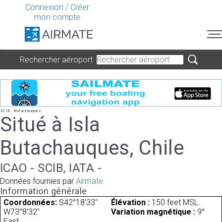
Connexion
/
Créer
mon compte
Rechercher aéroport
SCIB - Butachauques
Situé à Isla
Butachauques, Chile
ICAO - SCIB, IATA -
Données fournies par
Airmate
Information générale
Coordonnées:
S42°18'33"
Élévation :
150 feet MSL.
W73°8'32"
Variation magnétique :
9°
East