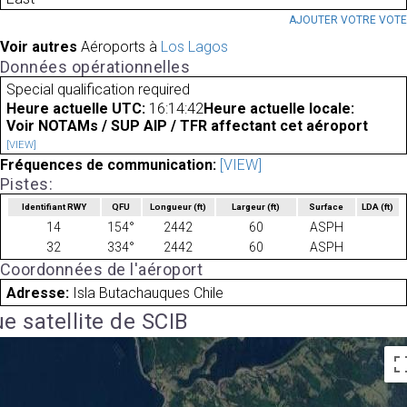
AJOUTER VOTRE VOT
Voir autres
Aéroports à
Los Lagos
Données opérationnelles
Special qualification required
Heure actuelle UTC:
16:14:42
Heure actuelle locale:
Voir NOTAMs / SUP AIP / TFR affectant cet aéroport
[VIEW]
Fréquences de communication:
[VIEW]
Pistes:
Identifiant RWY
QFU
Longueur
(ft)
Largeur
(ft)
Surface
LDA
(ft)
14
154°
2442
60
ASPH
32
334°
2442
60
ASPH
Coordonnées de l'aéroport
Adresse:
Isla Butachauques Chile
e satellite de SCIB