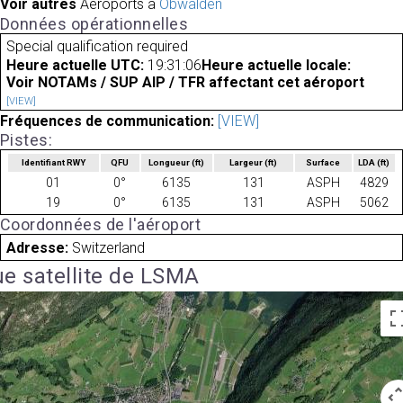
Voir autres
Aéroports à
Obwalden
Données opérationnelles
Special qualification required
Heure actuelle UTC:
19:31:06
Heure actuelle locale:
Voir NOTAMs / SUP AIP / TFR affectant cet aéroport
[VIEW]
Fréquences de communication:
[VIEW]
Pistes:
Identifiant RWY
QFU
Longueur
(ft)
Largeur
(ft)
Surface
LDA
(ft)
01
0°
6135
131
ASPH
4829
19
0°
6135
131
ASPH
5062
Coordonnées de l'aéroport
Adresse:
Switzerland
e satellite de LSMA