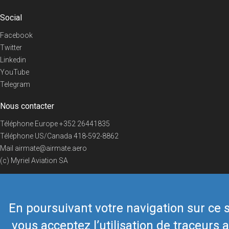
Social
Facebook
Twitter
Linkedin
YouTube
Telegram
Nous contacter
Téléphone Europe
+352 26441835
Téléphone US/Canada
418-592-8862
Mail
airmate@airmate.aero
(c) Myriel Aviation SA
En poursuivant votre navigation sur ce s
© 2019 Airmate -
Conditions d'utilisation
-
Vie privée
Back to top
vous acceptez l’utilisation de traceurs a