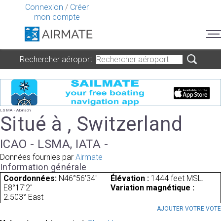
Connexion
/
Créer
mon compte
Rechercher aéroport
LSMA - Alpnach
Situé à , Switzerland
ICAO - LSMA, IATA -
Données fournies par
Airmate
Information générale
Coordonnées:
N46°56'34"
Élévation :
1444 feet MSL.
E8°17'2"
Variation magnétique :
2.503° East
AJOUTER VOTRE VOT