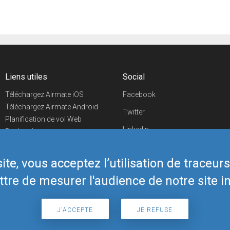
Liens utiles
Social
Téléchargez Airmate iOS
Facebook
Téléchargez Airmate Android
Twitter
Planification de vol Web
Linkedin
Recherche
aéroports/handleurs
YouTube
Evénements aéronautiques
te, vous acceptez l’utilisation de traceur
Telegram
Boutique Airmate
tre de mesurer l'audience de notre site in
J'ACCEPTE
JE REFUSE