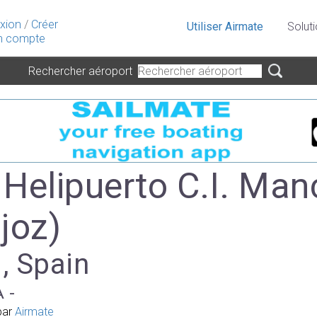
xion
/
Créer
Utiliser Airmate
Solut
 compte
Rechercher aéroport
 Helipuerto C.I. Man
joz)
 , Spain
A -
par
Airmate