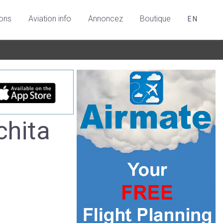
ions
Aviation info
Annoncez
Boutique
EN
chita