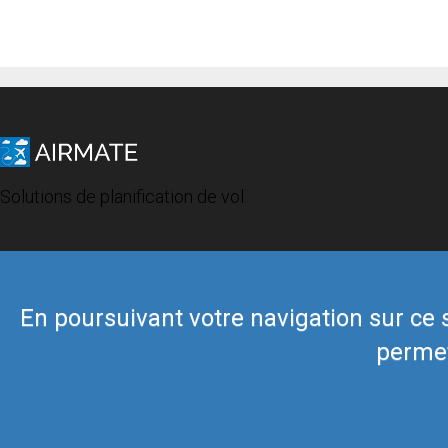
Solutions de planification de vol
En poursuivant votre navigation sur ce si
permet
© 2019 Airmate -
Conditions d'utilisation
-
Vie privée