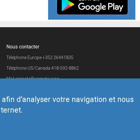
Nous contacter
Téléphone Europe
+352 26441835
Téléphone US/Canada
418-592-8862
Mail
airmate@airmate.aero
(c) Myriel Aviation SA
s afin d'analyser votre navigation et nous
ternet.
Back to top