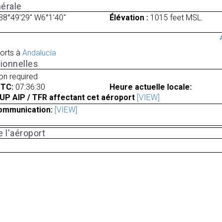
érale
38°49'29" W6°1'40"
Élévation :
1015 feet MSL.
orts à
Andalucía
ionnelles
ion required
UTC:
07:36:30
Heure actuelle locale:
UP AIP / TFR affectant cet aéroport
[VIEW]
ommunication:
[VIEW]
 l'aéroport