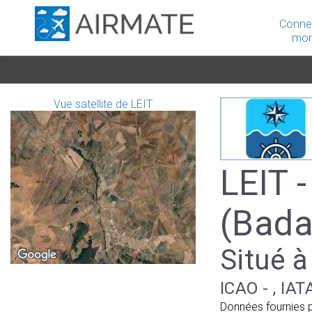
Conne
mon
Vue satellite de LEIT
LEIT -
(Bada
Situé à
ICAO - , IAT
Données fournies 