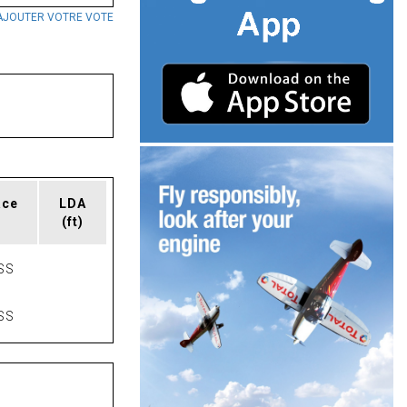
AJOUTER VOTRE VOTE
ace
LDA
(ft)
SS
SS