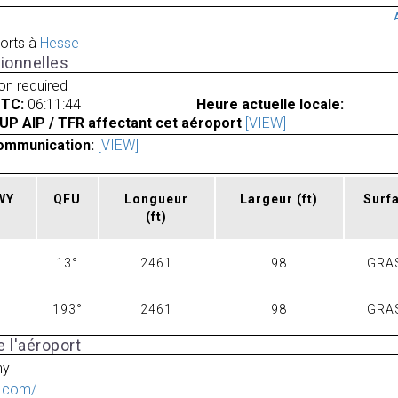
orts à
Hesse
ionnelles
ion required
UTC:
06:11:44
Heure actuelle locale:
UP AIP / TFR affectant cet aéroport
[VIEW]
ommunication:
[VIEW]
RWY
QFU
Longueur
Largeur
(ft)
Surf
(ft)
13°
2461
98
GRA
193°
2461
98
GRA
 l'aéroport
ny
r.com/