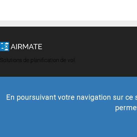
Solutions de planification de vol
En poursuivant votre navigation sur ce si
permet
© 2019 Airmate -
Conditions d'utilisation
-
Vie privée