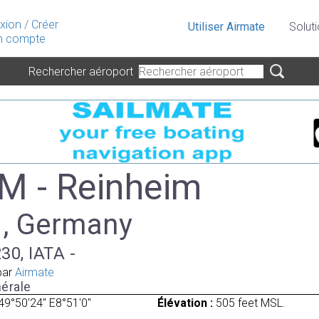
xion
/
Créer
Utiliser Airmate
Solut
 compte
Rechercher aéroport
 - Reinheim
 , Germany
30, IATA -
par
Airmate
érale
49°50'24" E8°51'0"
Élévation :
505 feet MSL.