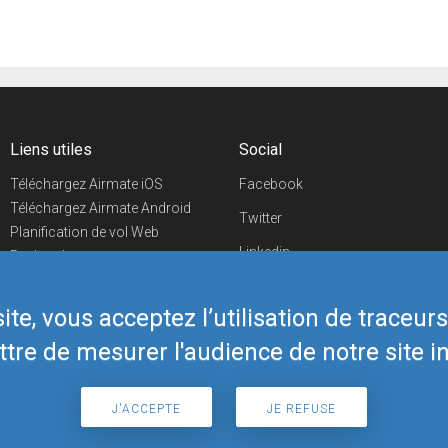
Liens utiles
Social
Téléchargez Airmate iOS
Facebook
Téléchargez Airmate Android
Twitter
Planification de vol Web
Linkedin
Recherche
aéroports/handleurs
YouTube
Evénements aéronautiques
te, vous acceptez l’utilisation de traceur
Telegram
Boutique Airmate
tre de mesurer l'audience de notre site in
J'ACCEPTE
JE REFUSE