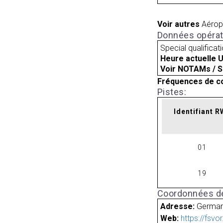
Voir autres
Aérop
Données opérat
Special qualificat
Heure actuelle 
Voir NOTAMs / S
Fréquences de c
Pistes:
Identifiant 
01
19
Coordonnées de
Adresse:
Germa
Web:
https://fsvo