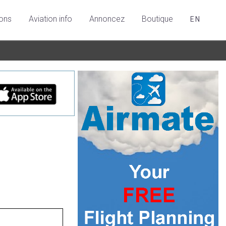
ions
Aviation info
Annoncez
Boutique
EN