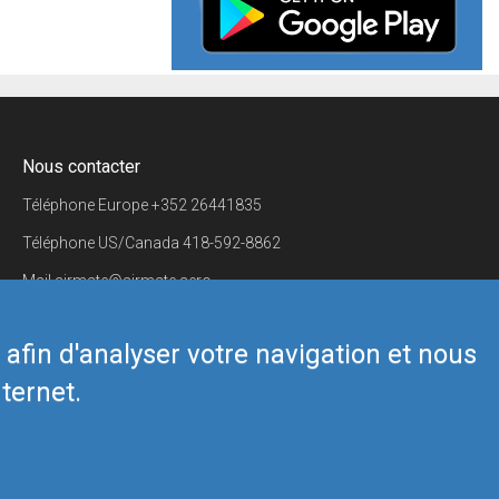
Nous contacter
Téléphone Europe
+352 26441835
Téléphone US/Canada
418-592-8862
Mail
airmate@airmate.aero
(c) Myriel Aviation SA
s afin d'analyser votre navigation et nous
ternet.
Back to top