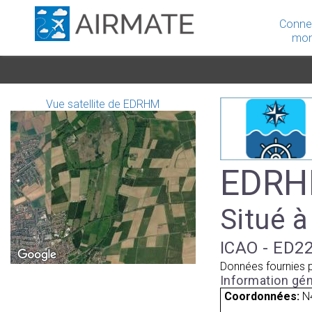
Conne
mon
Vue satellite de EDRHM
EDRHM
Situé à
ICAO - ED22
Données fournies 
Information gén
Coordonnées:
N