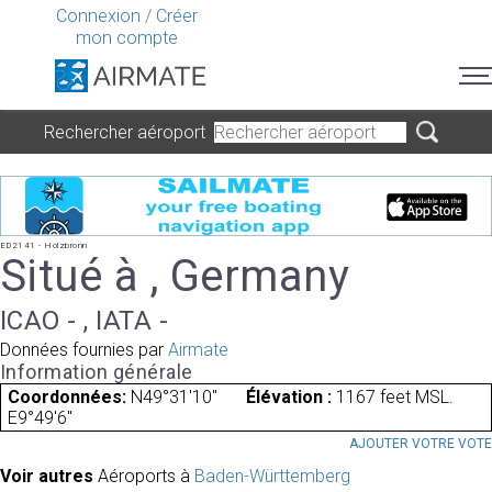
Connexion
/
Créer
mon compte
Rechercher aéroport
ED2141 - Holzbronn
Situé à , Germany
ICAO - , IATA -
Données fournies par
Airmate
Information générale
Coordonnées:
N49°31'10"
Élévation :
1167 feet MSL.
E9°49'6"
AJOUTER VOTRE VOT
Voir autres
Aéroports à
Baden-Württemberg