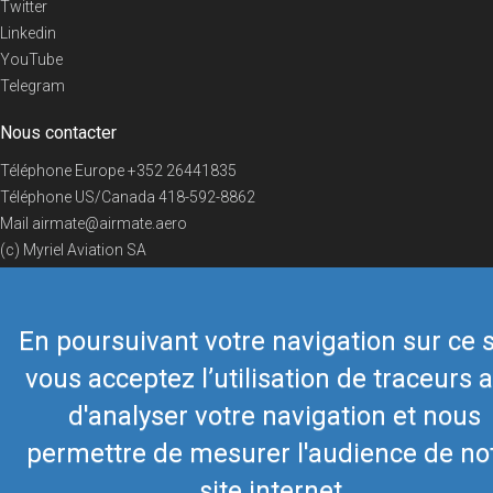
Twitter
Linkedin
YouTube
Telegram
Nous contacter
Téléphone Europe
+352 26441835
Téléphone US/Canada
418-592-8862
Mail
airmate@airmate.aero
(c) Myriel Aviation SA
En poursuivant votre navigation sur ce s
© 2019 Airmate -
Conditions d'utilisation
-
Vie privée
Back to top
vous acceptez l’utilisation de traceurs a
d'analyser votre navigation et nous
permettre de mesurer l'audience de no
site internet.