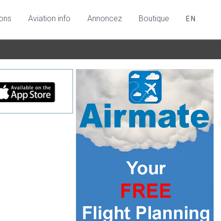
ions
Aviation info
Annoncez
Boutique
EN