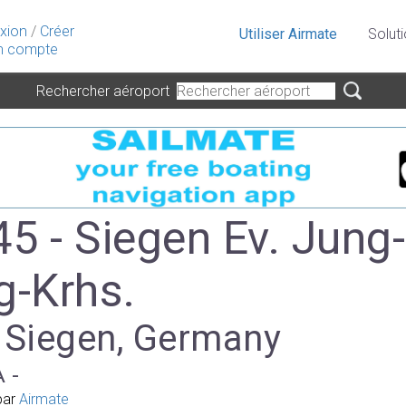
xion
/
Créer
Utiliser Airmate
Solut
 compte
Rechercher aéroport
5 - Siegen Ev. Jung-
ng-Krhs.
à Siegen, Germany
A -
par
Airmate