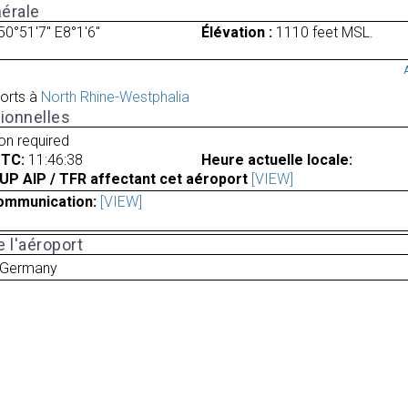
érale
50°51'7" E8°1'6"
Élévation :
1110 feet MSL.
orts à
North Rhine-Westphalia
ionnelles
ion required
UTC:
11:46:38
Heure actuelle locale:
UP AIP / TFR affectant cet aéroport
[VIEW]
ommunication:
[VIEW]
 l'aéroport
 Germany