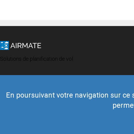
Solutions de planification de vol
En poursuivant votre navigation sur ce si
permet
© 2019 Airmate -
Conditions d'utilisation
-
Vie privée