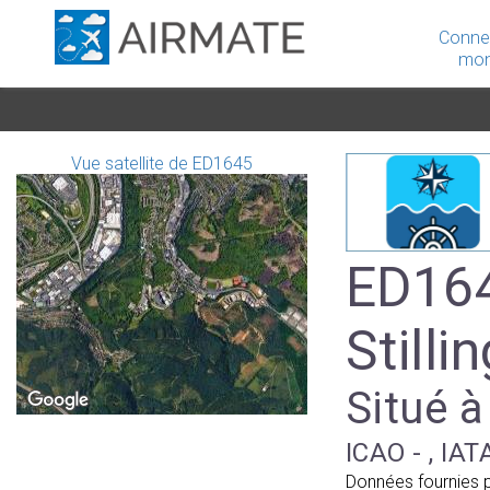
Conne
mon
Vue satellite de ED1645
ED164
Stilli
Situé 
ICAO - , IAT
Données fournies 