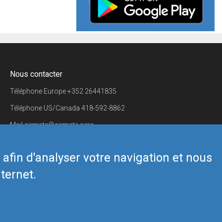
Nous contacter
Téléphone Europe
+352 26441835
Téléphone US/Canada
418-592-8862
Mail
airmate@airmate.aero
(c) Myriel Aviation SA
s afin d'analyser votre navigation et nous
ternet.
Back to top