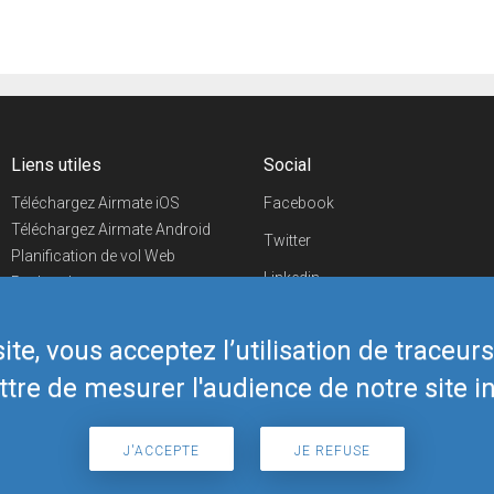
Liens utiles
Social
Téléchargez Airmate iOS
Facebook
Téléchargez Airmate Android
Twitter
Planification de vol Web
Linkedin
Recherche
aéroports/handleurs
YouTube
Evénements aéronautiques
te, vous acceptez l’utilisation de traceur
Telegram
Boutique Airmate
tre de mesurer l'audience de notre site in
J'ACCEPTE
JE REFUSE