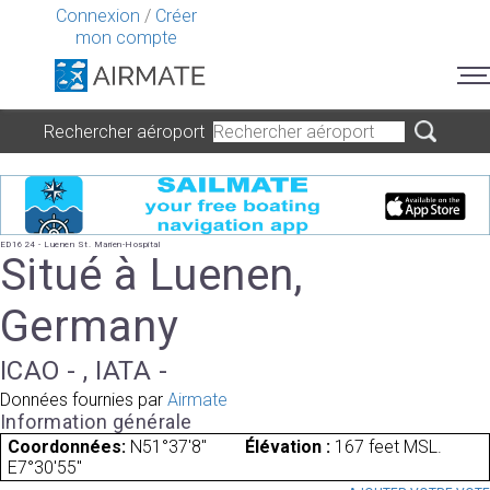
Connexion
/
Créer
mon compte
Rechercher aéroport
ED1624 - Luenen St. Marien-Hospital
Situé à Luenen,
Germany
ICAO - , IATA -
Données fournies par
Airmate
Information générale
Coordonnées:
N51°37'8"
Élévation :
167 feet MSL.
E7°30'55"