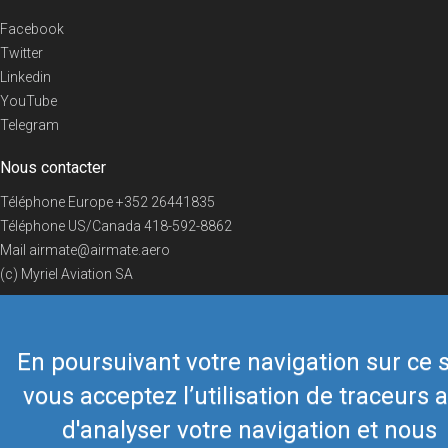
Facebook
Twitter
Linkedin
YouTube
Telegram
Nous contacter
Téléphone Europe
+352 26441835
Téléphone US/Canada
418-592-8862
Mail
airmate@airmate.aero
(c) Myriel Aviation SA
En poursuivant votre navigation sur ce s
© 2019 Airmate -
Conditions d'utilisation
-
Vie privée
Back to top
vous acceptez l’utilisation de traceurs a
d'analyser votre navigation et nous