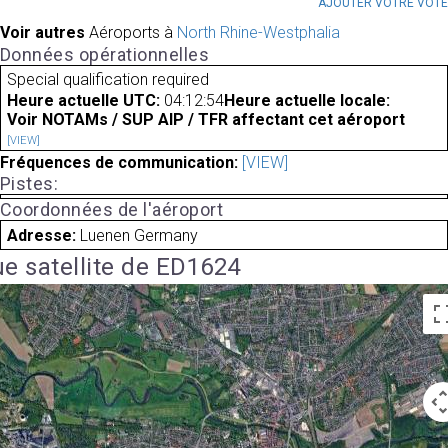
AJOUTER VOTRE VOT
Voir autres
Aéroports à
North Rhine-Westphalia
Données opérationnelles
Special qualification required
Heure actuelle UTC:
04:12:54
Heure actuelle locale:
Voir NOTAMs / SUP AIP / TFR affectant cet aéroport
[VIEW]
Fréquences de communication:
[VIEW]
Pistes:
Coordonnées de l'aéroport
Adresse:
Luenen Germany
e satellite de ED1624