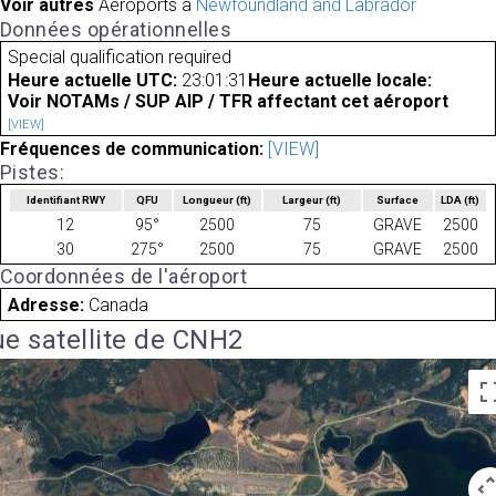
Voir autres
Aéroports à
Newfoundland and Labrador
Données opérationnelles
Special qualification required
Heure actuelle UTC:
23:01:31
Heure actuelle locale:
Voir NOTAMs / SUP AIP / TFR affectant cet aéroport
[VIEW]
Fréquences de communication:
[VIEW]
Pistes:
Identifiant RWY
QFU
Longueur
(ft)
Largeur
(ft)
Surface
LDA
(ft)
12
95°
2500
75
GRAVE
2500
30
275°
2500
75
GRAVE
2500
Coordonnées de l'aéroport
Adresse:
Canada
e satellite de CNH2