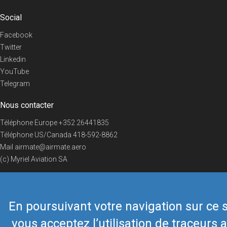
Social
Facebook
Twitter
Linkedin
YouTube
Telegram
Nous contacter
Téléphone Europe
+352 26441835
Téléphone US/Canada
418-592-8862
Mail
airmate@airmate.aero
(c) Myriel Aviation SA
En poursuivant votre navigation sur ce s
© 2019 Airmate -
Conditions d'utilisation
-
Vie privée
Back to top
vous acceptez l’utilisation de traceurs a