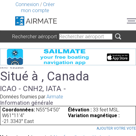
Connexion
/
Créer
mon compte
Rechercher aéroport
CNH2 - Natuashish
Situé à , Canada
ICAO - CNH2, IATA -
Données fournies par
Airmate
Information générale
Coordonnées:
N55°54'50"
Élévation :
33 feet MSL.
W61°11'4"
Variation magnétique :
-21.3343° East
AJOUTER VOTRE VOT