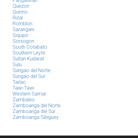
Pangasinan
Quezon
Quirino
Rizal
Romblon
Sarangani
Siquijor
Sorsogon
South Cotabato
Southern Leyte
Sultan Kudarat
Sulu
Surigao del Norte
Surigao del Sur
Tarlac
Tawi-Tawi
Western Samar
Zambales
Zamboanga del Norte
Zamboanga del Sur
Zamboanga Sibiguey