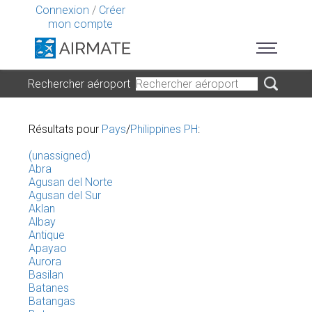
Connexion
/
Créer
mon compte
Rechercher aéroport
Résultats pour
Pays
/
Philippines PH
:
(unassigned)
Abra
Agusan del Norte
Agusan del Sur
Aklan
Albay
Antique
Apayao
Aurora
Basilan
Batanes
Batangas