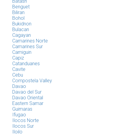
Batasn
Benguet
Biliran
Bohol
Bukidnon
Bulacan
Cagayan
Camarines Norte
Camarines Sur
Camiguin
Capiz
Catanduanes
Cavite
Cebu
Compostela Valley
Davao
Davao del Sur
Davao Oriental
Eastern Samar
Guimaras
Ifugao
Ilocos Norte
Ilocos Sur
Iloilo