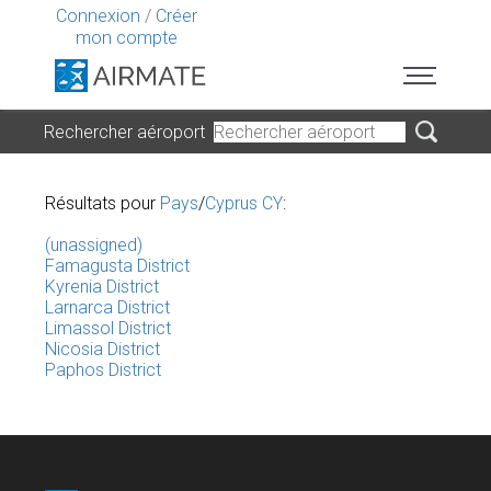
Connexion
/
Créer
mon compte
Rechercher aéroport
Résultats pour
Pays
/
Cyprus CY
:
(unassigned)
Famagusta District
Kyrenia District
Larnarca District
Limassol District
Nicosia District
Paphos District