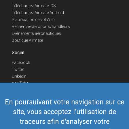
Téléchargez Airmate iOS
Téléchargez Airmate Android
Planification de vol Web
Recherche aéroports/handleurs
Evénements aéronautiques
Boutique Airmate
Social
Facebook
Twitter
Linkedin
YouTube
Telegram
En poursuivant votre navigation sur ce
Nous contacter
site, vous acceptez l’utilisation de
Téléphone Europe
+352 26441835
Téléphone US/Canada
418-592-8862
traceurs afin d'analyser votre
Mail
airmate@airmate.aero