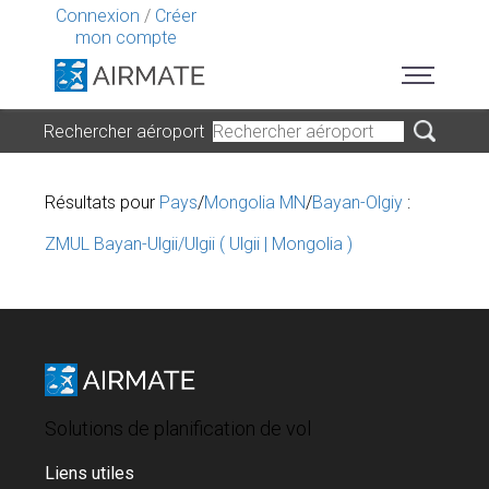
Connexion
/
Créer
mon compte
Rechercher aéroport
Résultats pour
Pays
/
Mongolia MN
/
Bayan-Olgiy
:
ZMUL Bayan-Ulgii/Ulgii ( Ulgii | Mongolia )
Solutions de planification de vol
Liens utiles