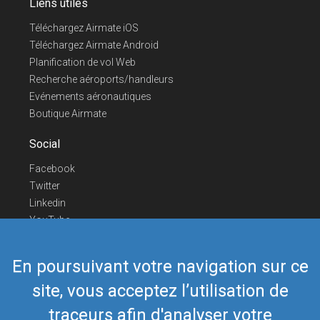
Liens utiles
Téléchargez Airmate iOS
Téléchargez Airmate Android
Planification de vol Web
Recherche aéroports/handleurs
Evénements aéronautiques
Boutique Airmate
Social
Facebook
Twitter
Linkedin
YouTube
Telegram
En poursuivant votre navigation sur ce
Nous contacter
site, vous acceptez l’utilisation de
Téléphone Europe
+352 26441835
Téléphone US/Canada
418-592-8862
traceurs afin d'analyser votre