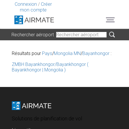
Connexion
/
Créer
mon compte
Rechercher aéroport
Résultats pour
Pays
/
Mongolia MN
/
Bayanhongor
:
ZMBH Bayankhongor/Bayankhongor (
Bayankhongor | Mongolia )
Solutions de planification de vol