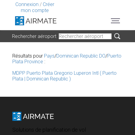
Connexion
/
Créer
mon compte
Rechercher aéroport
Résultats pour
Pays
/
Dominican Republic DO
/
Puerto
Plata Province
:
MDPP Puerto Plata Gregorio Luperon Intl ( Puerto
Plata | Dominican Republic )
Solutions de planification de vol