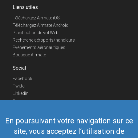
Liens utiles
Téléchargez Airmate iOS
Téléchargez Airmate Android
Planification de vol Web
Recherche aéroports/handleurs
Evénements aéronautiques
Boutique Airmate
Social
Facebook
Twitter
Linkedin
YouTube
Telegram
En poursuivant votre navigation sur ce
Nous contacter
site, vous acceptez l’utilisation de
Téléphone Europe
+352 26441835