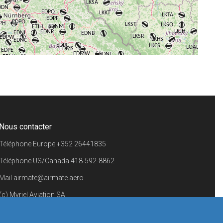
+
−
⇧
©
OpenStreetMap
contributors.
i
Nous contacter
Téléphone Europe
+352 26441835
Téléphone US/Canada
418-592-8862
Mail
airmate@airmate.aero
(c) Myriel Aviation SA