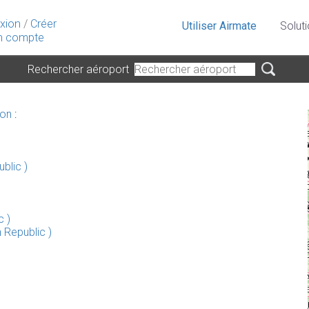
xion
/
Créer
Utiliser Airmate
Solut
 compte
Rechercher aéroport
ion
:
blic )
c )
 Republic )