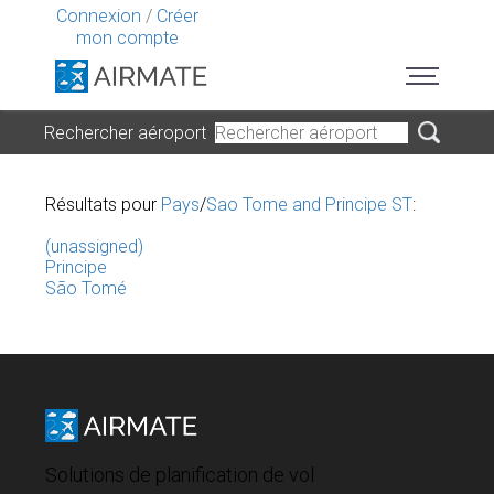
Connexion
/
Créer
mon compte
Rechercher aéroport
Résultats pour
Pays
/
Sao Tome and Principe ST
:
(unassigned)
Principe
São Tomé
Solutions de planification de vol