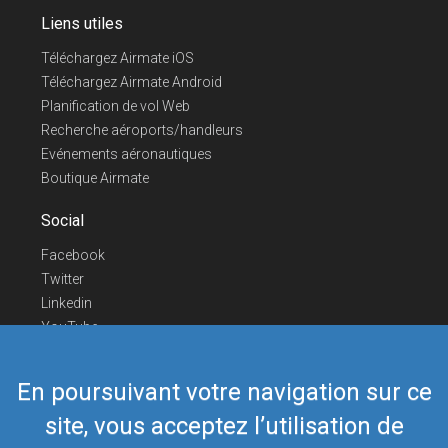
Liens utiles
Téléchargez Airmate iOS
Téléchargez Airmate Android
Planification de vol Web
Recherche aéroports/handleurs
Evénements aéronautiques
Boutique Airmate
Social
Facebook
Twitter
Linkedin
YouTube
Telegram
En poursuivant votre navigation sur ce
Nous contacter
site, vous acceptez l’utilisation de
Téléphone Europe
+352 26441835