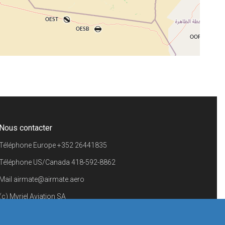
+
−
⇧
©
OpenStreetMap
contributors.
i
Nous contacter
Téléphone Europe
+352 26441835
Téléphone US/Canada
418-592-8862
Mail
airmate@airmate.aero
(c) Myriel Aviation SA