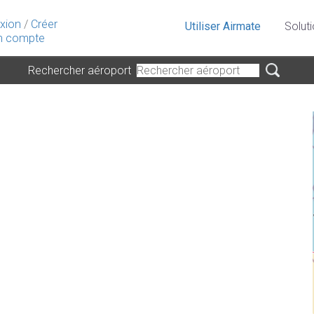
xion
/
Créer
Utiliser Airmate
Solut
 compte
Rechercher aéroport