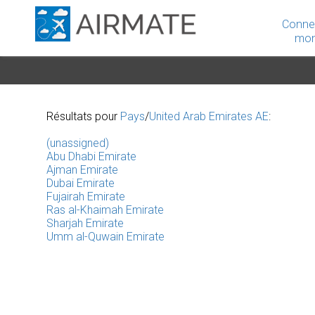
Conne
mon
Résultats pour
Pays
/
United Arab Emirates AE
:
(unassigned)
Abu Dhabi Emirate
Ajman Emirate
Dubai Emirate
Fujairah Emirate
Ras al-Khaimah Emirate
Sharjah Emirate
Umm al-Quwain Emirate