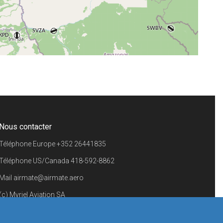
+
−
⇧
©
OpenStreetMap
contributors.
i
Nous contacter
Téléphone Europe
+352 26441835
Téléphone US/Canada
418-592-8862
Mail
airmate@airmate.aero
(c) Myriel Aviation SA