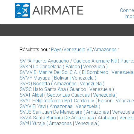
Conne
mon
Résultats pour
Pays
/
Venezuela VE
/
Amazonas
:
SVPA Puerto Ayacucho / Cacique Aramare Ntl ( Puerto
SVKN La Candelaria ( Falcon | Venezuela )
SVMV El Manire Del Sol C.A. ( El Sombrero | Venezuela 
SVMY Mayupa ( Bolivar | Venezuela )
SVRQ Rosetta ( Amazonas | Venezuela )
SVSC Hato Santa Ana ( Guarico | Venezuela )
SVAT Alibal ( Sector Las Guaduas | Venezuela )
SVYT Heliplataforma Pp1 Cardon Iv ( Falcon | Venezuel
SVYV El Yavi ( Amazonas | Venezuela )
SVUE San Juan De Manapiare ( Amazonas | Venezuela
SVZA Santa Barbara De Amazonas ( Atabapo | Venezu
SVYU Yutaje ( Amazonas | Venezuela )