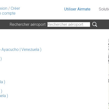
xion
/
Créer
Utiliser Airmate
Solut
 compte
Rechercher aéroport
 Ayacucho | Venezuela )
)
a )
 )
ela )