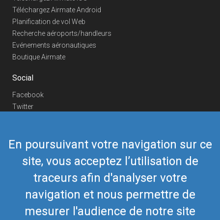
Téléchargez Airmate Android
Planification de vol Web
Recherche aéroports/handleurs
Evénements aéronautiques
Boutique Airmate
Social
Facebook
Twitter
Linkedin
YouTube
En poursuivant votre navigation sur ce
Telegram
site, vous acceptez l’utilisation de
Nous contacter
traceurs afin d'analyser votre
Téléphone Europe
+352 26441835
Téléphone US/Canada
navigation et nous permettre de
418-592-8862
Mail
airmate@airmate.aero
mesurer l'audience de notre site
(c) Myriel Aviation SA