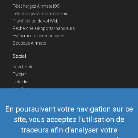
Téléchargez Airmate iOS
Téléchargez Airmate Android
Planification de vol Web
Recherche aéroports/handleurs
Evénements aéronautiques
Boutique Airmate
Social
Facebook
Twitter
Linkedin
YouTube
Telegram
En poursuivant votre navigation sur ce
Nous contacter
site, vous acceptez l’utilisation de
Téléphone Europe
+352 26441835
Téléphone US/Canada
418-592-8862
traceurs afin d'analyser votre
Mail
airmate@airmate.aero