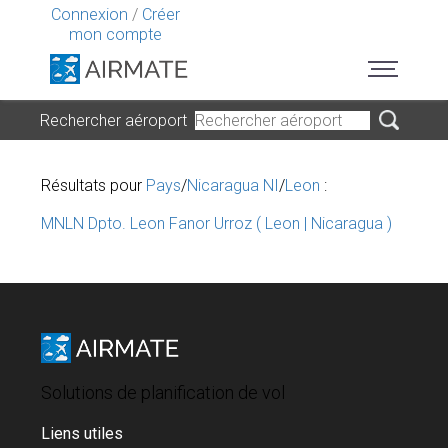
Connexion
/
Créer
mon compte
Rechercher aéroport
Résultats pour
Pays
/
Nicaragua NI
/
Leon
:
MNLN Dpto. Leon Fanor Urroz ( Leon | Nicaragua )
Solutions de planification de vol
Liens utiles