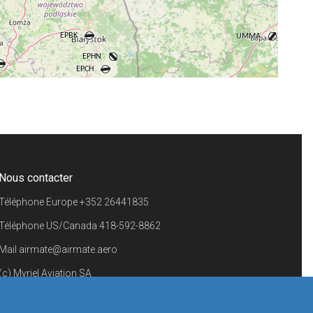
+
−
⇧
©
OpenStreetMap
contributors.
i
Nous contacter
Téléphone Europe
+352 26441835
Téléphone US/Canada
418-592-8862
Mail
airmate@airmate.aero
(c) Myriel Aviation SA