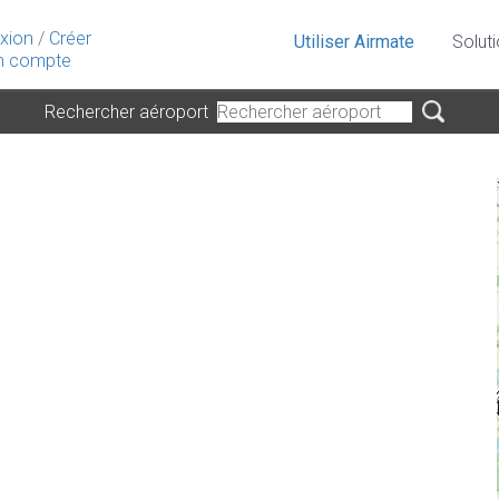
xion
/
Créer
Utiliser Airmate
Solut
 compte
Rechercher aéroport