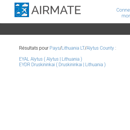
Conne
mon
Résultats pour
Pays
/
Lithuania LT
/
Alytus County
:
EYAL Alytus ( Alytus | Lithuania )
EYDR Druskininkai ( Druskininkai | Lithuania )