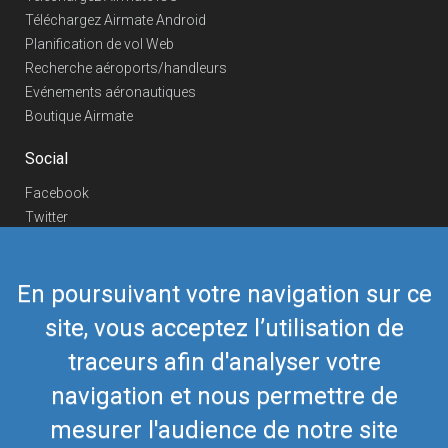
Téléchargez Airmate Android
Planification de vol Web
Recherche aéroports/handleurs
Evénements aéronautiques
Boutique Airmate
Social
Facebook
Twitter
Linkedin
YouTube
En poursuivant votre navigation sur ce
Telegram
site, vous acceptez l’utilisation de
Nous contacter
traceurs afin d'analyser votre
Téléphone Europe
+352 26441835
Téléphone US/Canada
navigation et nous permettre de
418-592-8862
Mail
airmate@airmate.aero
mesurer l'audience de notre site
(c) Myriel Aviation SA