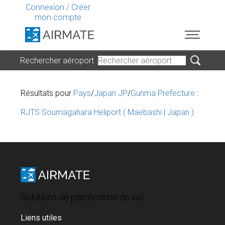
Connexion
/
Créer
mon compte
Rechercher aéroport
Résultats pour
Pays
/
Japan JP
/
Gunma Prefecture
:
RJTS Soumagahara Heliport ( Maebashi | Japan )
Solutions de planification de vol
Liens utiles