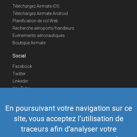
Téléchargez Airmate iOS
Téléchargez Airmate Android
Planification de vol Web
Recherche aéroports/handleurs
Evénements aéronautiques
Boutique Airmate
Social
Facebook
Twitter
Linkedin
YouTube
Telegram
En poursuivant votre navigation sur ce
Nous contacter
site, vous acceptez l’utilisation de
Téléphone Europe
+352 26441835
Téléphone US/Canada
418-592-8862
traceurs afin d'analyser votre
Mail
airmate@airmate.aero