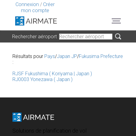
Connexion
/
Créer
mon compte
Rechercher aéroport
Résultats pour
Pays
/
Japan JP
/
Fukusima Prefecture
:
RJSF Fukushima ( Koriyama | Japan )
RJ0003 Yonezawa ( Japan )
Solutions de planification de vol