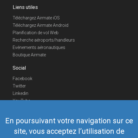
Liens utiles
Téléchargez Airmate iOS
Téléchargez Airmate Android
Planification de vol Web
Recherche aéroports/handleurs
Evénements aéronautiques
Boutique Airmate
Social
Facebook
Twitter
Linkedin
YouTube
Telegram
En poursuivant votre navigation sur ce
Nous contacter
site, vous acceptez l’utilisation de
Téléphone Europe
+352 26441835