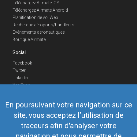
Téléchargez Airmate iOS
Téléchargez Airmate Android
Planification de vol Web
Recherche aéroports/handleurs
Evénements aéronautiques
Boutique Airmate
Social
Facebook
Twitter
Linkedin
YouTube
Telegram
En poursuivant votre navigation sur ce
Nous contacter
site, vous acceptez l’utilisation de
Téléphone Europe
+352 26441835
Téléphone US/Canada
418-592-8862
traceurs afin d'analyser votre
Mail
airmate@airmate.aero
navigation et nous permettre de