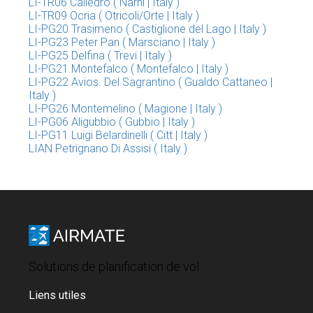
LI-TR06 Calledro ( Narni | Italy )
LI-TR09 Ocria ( Otricoli/Orte | Italy )
LI-PG20 Trasimeno ( Castiglione del Lago | Italy )
LI-PG23 Peter Pan ( Marsciano | Italy )
LI-PG25 Delfina ( Trevi | Italy )
LI-PG21 Montefalco ( Montefalco | Italy )
LI-PG22 Avios. Del Sagrantino ( Gualdo Cattaneo |
Italy )
LI-PG26 Montemelino ( Magione | Italy )
LI-PG06 Aligubbio ( Gubbio | Italy )
LI-PG11 Luigi Belardinelli ( Citt | Italy )
LIAN Petrignano Di Assisi ( Italy )
Solutions de planification de vol
Liens utiles