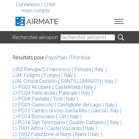
Connexion
/
Créer
mon compte
Rechercher aéroport
Résultats pour
Pays
/
Italy IT
/
Umbria
:
LIRZ Perugia/S.Francesco ( Perugia | Italy )
LIAF Foligno ( Foligno | Italy )
LIAL Citta'di Castello ( SANTILLUMINATO | Italy )
LI-PG03 Ali Libere ( Castelritaldi | Italy )
LI-PG04 Panicarola ( Panicale | Italy )
LI-PG08 Pantalla ( Todi | Italy )
LI-PG09 Ciannocio ( Castiglione del Lago | Italy )
LI-PG12 Campo di volo Santa Rita ( Cascia | Italy )
LI-PG14 Bonsciano ( Citt | Italy )
LI-PG16 San Terenziano ( Gualdo Cattaneo | Italy )
LI-TR01 Alfina ( Castel Viscardo | Italy )
LI-TR02 Palazzone di Narni ( Narni | Italy )