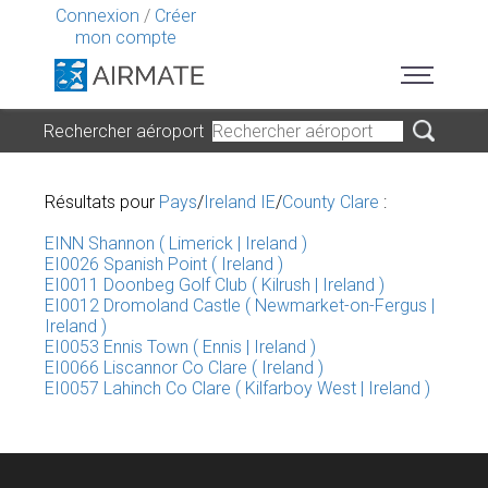
Connexion
/
Créer
mon compte
Rechercher aéroport
Résultats pour
Pays
/
Ireland IE
/
County Clare
:
EINN Shannon ( Limerick | Ireland )
EI0026 Spanish Point ( Ireland )
EI0011 Doonbeg Golf Club ( Kilrush | Ireland )
EI0012 Dromoland Castle ( Newmarket-on-Fergus |
Ireland )
EI0053 Ennis Town ( Ennis | Ireland )
EI0066 Liscannor Co Clare ( Ireland )
EI0057 Lahinch Co Clare ( Kilfarboy West | Ireland )