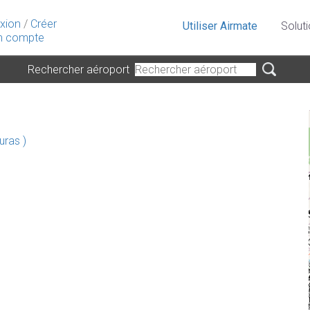
xion
/
Créer
Utiliser Airmate
Solut
 compte
Rechercher aéroport
ras )