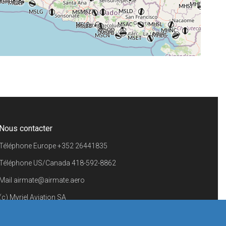
+
−
⇧
©
OpenStreetMap
contributors.
i
Nous contacter
Téléphone Europe
+352 26441835
Téléphone US/Canada
418-592-8862
Mail
airmate@airmate.aero
(c) Myriel Aviation SA