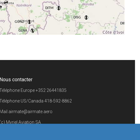
+
−
⇧
©
OpenStreetMap
contributors.
i
Nous contacter
Téléphone Europe
+352 26441835
Téléphone US/Canada
418-592-8862
Mail
airmate@airmate.aero
(c) Myriel Aviation SA