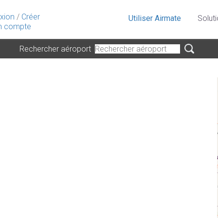
xion
/
Créer
Utiliser Airmate
Solut
 compte
Rechercher aéroport