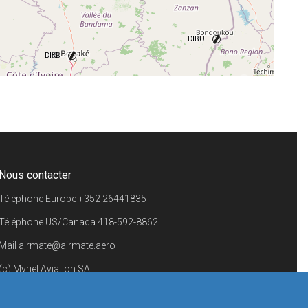
+
−
⇧
©
OpenStreetMap
contributors.
i
Nous contacter
Téléphone Europe
+352 26441835
Téléphone US/Canada
418-592-8862
Mail
airmate@airmate.aero
(c) Myriel Aviation SA