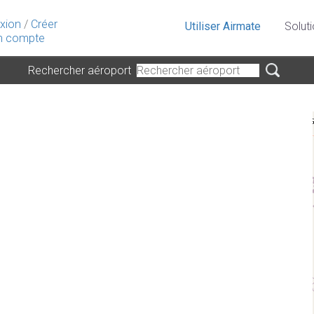
xion
/
Créer
Utiliser Airmate
Solut
 compte
Rechercher aéroport