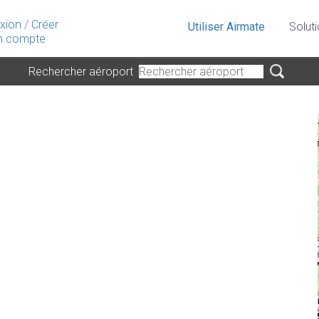
xion
/
Créer
Utiliser Airmate
Solut
 compte
Rechercher aéroport