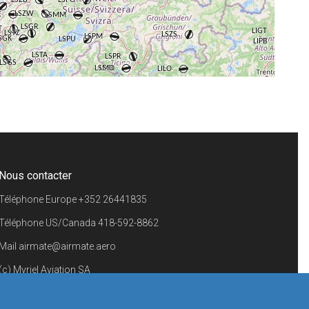
+
−
⇧
©
OpenStreetMap
contributors.
i
Nous contacter
Téléphone Europe
+352 26441835
Téléphone US/Canada
418-592-8862
Mail
airmate@airmate.aero
(c) Myriel Aviation SA